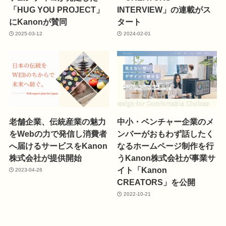
「HUG YOU PROJECT」
INTERVIEW」の連載がス
にKanonが賛同
タート
2025-03-12
2024-02-01
老舗企業、伝統産業の魅力
中小・ベンチャー企業のメ
をWebの力で発信し消費者
ンバーがおもわず話したく
へ届けるサービスをKanon
なるホームページ制作を行
株式会社が提供開始
うKanon株式会社が事業サ
イト「Kanon
2023-04-26
CREATORS」を公開
2022-10-21